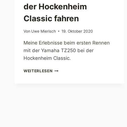
der Hockenheim
Classic fahren
Von
Uwe Mierisch
19. Oktober 2020
Meine Erlebnisse beim ersten Rennen
mit der Yamaha TZ250 bei der
Hockenheim Classic.
MEIN
WEITERLESEN
TRAUM
–
MIT
DEM
OLDTIMER
MOTORRAD
BEI
DER
HOCKENHEIM