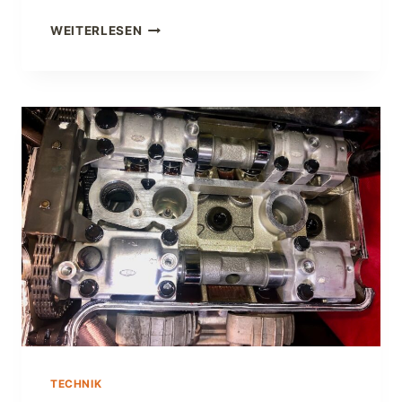
V
WEITERLESEN
E
N
T
I
L
S
P
I
E
L
P
R
Ü
F
E
N
–
W
TECHNIK
I