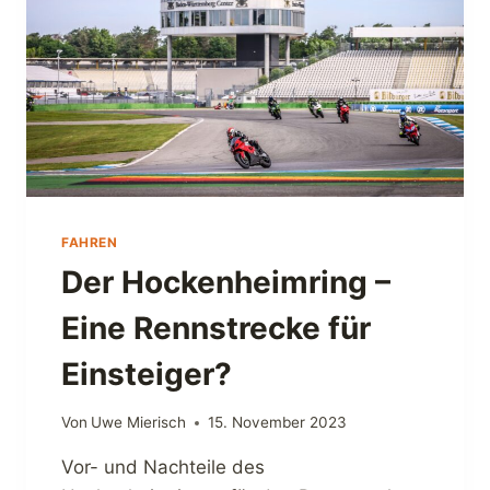
N
I
M
M
E
R
Ü
B
E
R
FAHREN
D
Der Hockenheimring –
A
S
Eine Rennstrecke für
V
E
Einsteiger?
N
T
I
Von
Uwe Mierisch
15. November 2023
L
S
Vor- und Nachteile des
P