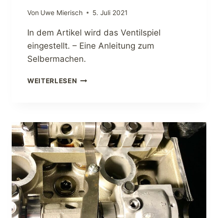
Von
Uwe Mierisch
5. Juli 2021
In dem Artikel wird das Ventilspiel
eingestellt. – Eine Anleitung zum
Selbermachen.
V
WEITERLESEN
E
N
T
I
L
S
P
I
E
L
E
I
N