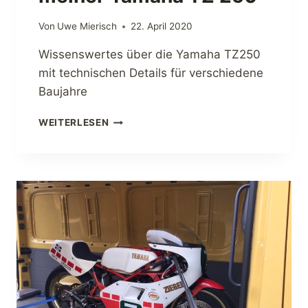
R
M
Von
Uwe Mierisch
22. April 2020
O
T
Wissenswertes über die Yamaha TZ250
O
mit technischen Details für verschiedene
R
R
Baujahre
A
D
T
WEITERLESEN
B
E
E
C
I
H
D
N
E
I
R
S
H
C
O
H
C
E
K
D
E
E
N
T
H
A