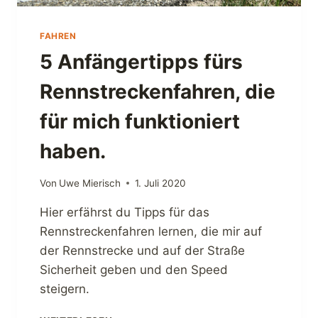
–
E
FAHREN
I
N
5 Anfängertipps fürs
E
R
Rennstreckenfahren, die
E
N
für mich funktioniert
N
S
haben.
T
R
Von
Uwe Mierisch
1. Juli 2020
E
C
Hier erfährst du Tipps für das
K
Rennstreckenfahren lernen, die mir auf
E
F
der Rennstrecke und auf der Straße
Ü
Sicherheit geben und den Speed
R
steigern.
E
I
5