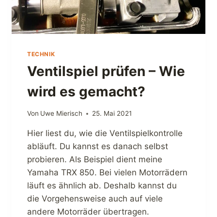
S
T
E
L
L
TECHNIK
E
N
Ventilspiel prüfen – Wie
–
S
wird es gemacht?
E
L
Von
Uwe Mierisch
25. Mai 2021
B
S
Hier liest du, wie die Ventilspielkontrolle
T
abläuft. Du kannst es danach selbst
G
E
probieren. Als Beispiel dient meine
M
Yamaha TRX 850. Bei vielen Motorrädern
A
läuft es ähnlich ab. Deshalb kannst du
C
H
die Vorgehensweise auch auf viele
T
andere Motorräder übertragen.
.