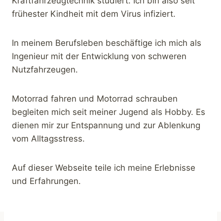
Kraftfahrzeugtechnik studiert. Ich bin also seit
E
R
frühester Kindheit mit dem Virus infiziert.
R
E
In meinem Berufsleben beschäftige ich mich als
N
N
Ingenieur mit der Entwicklung von schweren
S
Nutzfahrzeugen.
T
R
E
Motorrad fahren und Motorrad schrauben
C
begleiten mich seit meiner Jugend als Hobby. Es
K
dienen mir zur Entspannung und zur Ablenkung
E
!
vom Alltagsstress.
Auf dieser Webseite teile ich meine Erlebnisse
und Erfahrungen.