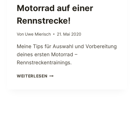
S
Motorrad auf einer
T
R
Rennstrecke!
E
C
Von
Uwe Mierisch
21. Mai 2020
K
E
Meine Tips für Auswahl und Vorbereitung
N
deines ersten Motorrad –
F
A
Rennstreckentrainings.
H
R
D
WEITERLESEN
E
A
N
S
,
E
D
R
I
S
E
T
F
E
Ü
M
R
A