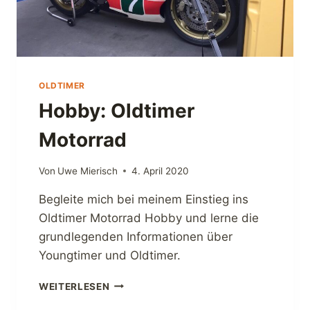
E
I
I
L
M
S
C
Z
L
U
A
OLDTIMER
M
S
E
Hobby: Oldtimer
S
I
I
N
Motorrad
C
E
F
R
A
Von
Uwe Mierisch
4. April 2020
Y
H
A
Begleite mich bei meinem Einstieg ins
R
M
E
Oldtimer Motorrad Hobby und lerne die
A
N
H
grundlegenden Informationen über
A
Youngtimer und Oldtimer.
T
Z
H
WEITERLESEN
2
O
5