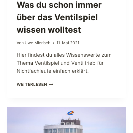
E
Was du schon immer
W
I
über das Ventilspiel
R
D
wissen wolltest
E
S
Von
Uwe Mierisch
11. Mai 2021
G
E
Hier findest du alles Wissenswerte zum
M
Thema Ventilspiel und Ventiltrieb für
A
C
Nichtfachleute einfach erklärt.
H
T
W
WEITERLESEN
?
A
S
D
U
S
C
H
O